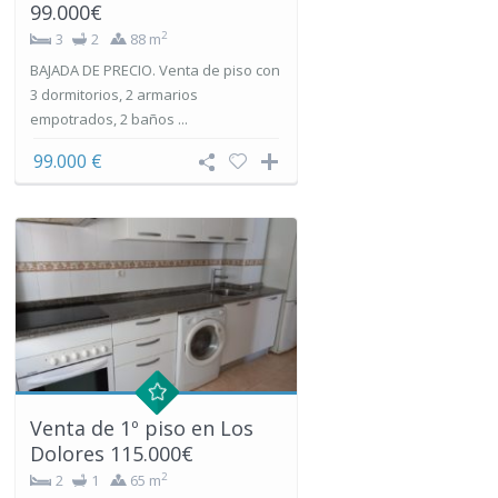
99.000€
2
3
2
88 m
BAJADA DE PRECIO. Venta de piso con
3 dormitorios, 2 armarios
empotrados, 2 baños ...
99.000 €
Venta de 1º piso en Los
Dolores 115.000€
2
2
1
65 m