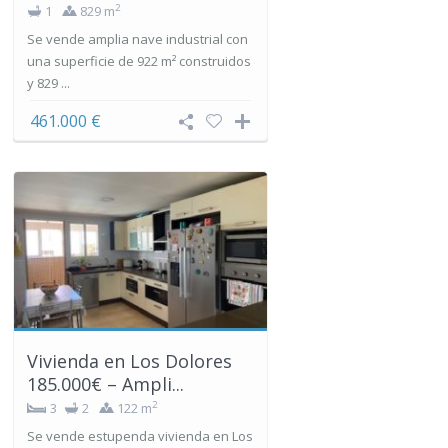
2
1
829 m
Se vende amplia nave industrial con
una superficie de 922 m² construidos
y 829 ...
461.000 €
Vivienda en Los Dolores
185.000€ – Ampli...
2
3
2
122 m
Se vende estupenda vivienda en Los